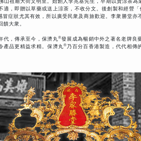
於佛山祖廟大街文明里。始創人李兆基先生，早期以賣涼茶為
不適，即贈以草藥或送上涼茶，不收分文。後創製和經營「
感冒症狀尤其有效，所以廣受民衆及商旅歡迎。李衆勝堂亦
回饋大衆。
®
年代，傳承至今，保濟丸
發展成為暢銷中外之著名老牌良
®
令產品更精益求精。保濟丸
乃百分百香港製造，代代相傳