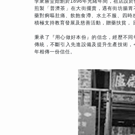
李衆勝堂始創於1896年光緒年間，祖店設
煎製「普濟茶」在大街擺賣，遇有街坊腸胃
藥對痾嘔肚痛、飲飽食滯、水土不服、四時
積極支持教育發展及慈善活動，贈藥扶貧， 
秉承了『用心做好本份』的信念，經歷不同
傳統，不斷引入先進設備及提升生產技術，
年相傳一份信任。