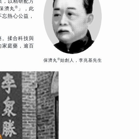
業，以精研配方
®
保濟丸
」，此
不忘熱心公益，
藥。揉合科技與
的家庭藥，逾百
®
保濟丸
始創人，李兆基先生