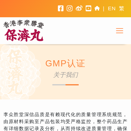
facebook
instagram
weibo
youtube
home
|
EN
繁
To
香港李众胜堂
GMP认证
关于我们
李众胜堂深信品质是有赖现代化的质量管理系统规范，
由原材料采购至产品包装均受严格监控，整个药品生产
有详细数据记录及分析，从而持续改进质量管理，确保